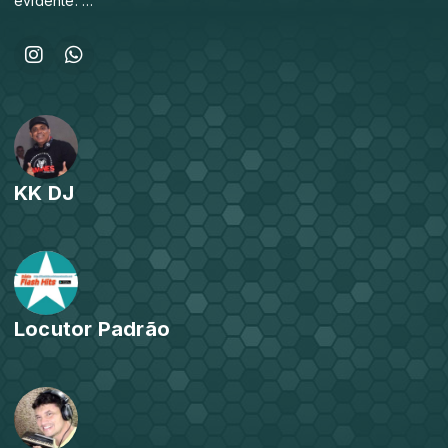
evidente.
Tem em sua trajetória a experiência na música onde
aprendeu em sua adolescência a tocar teclado, tendo
atuado em bandas de rock nos anos 80/90. Tem gosto
musical refinado conhecendo amplo repertório dos anos
70/80/90 e 2000, assim como os hits do momento atual
voltados para a música eletrônica. Como DJ já possui 34
anos de estrada, tendo atuado como DJ residente e/ou
convidado em várias casas noturnas da noite carioca, tais
como Miami City, Zoom, Columbus, Babilônia, Resumo da
KK DJ
Ópera, Press, Zodíaco, El Turf, Club M (JTC), dentre outras
casas, além de ter atuado por 3 anos na Festa Play House.
Hoje faz trabalho voltado para a administração da rádio Flash
Hits e atuação nos programas da referida rádio (Dance Mix).
Locutor Padrão