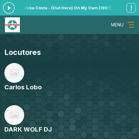
Nikka Costa - (Out Here) On My Own (1981)
MELA CUECA com Locutor 
MENU
Locutores
Carlos Lobo
DARK WOLF DJ